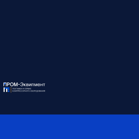
Нет масляного контура — ТО дешевле и проще. Все узлы легко
доступны через боковые дверцы.
↓
Развернуть описание
Для консультации и подбора оборудования
звоните по номеру:
8 (812) 945-99-10
ХАРАКТЕРИСТИКИ:
Модель
EXO 250/10W
Мощность, кВт
250
Давление, бар
10
Производительность, м3/
38.20